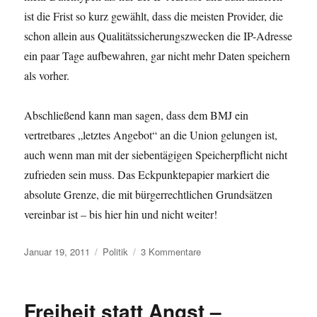
ist die Frist so kurz gewählt, dass die meisten Provider, die
schon allein aus Qualitätssicherungszwecken die IP-Adresse
ein paar Tage aufbewahren, gar nicht mehr Daten speichern
als vorher.
Abschließend kann man sagen, dass dem BMJ ein
vertretbares „letztes Angebot“ an die Union gelungen ist,
auch wenn man mit der siebentägigen Speicherpflicht nicht
zufrieden sein muss. Das Eckpunktepapier markiert die
absolute Grenze, die mit bürgerrechtlichen Grundsätzen
vereinbar ist – bis hier hin und nicht weiter!
Veröffentlicht
Kategorien
zu
Januar 19, 2011
Politik
3 Kommentare
am
Eckpunktepapier
der
Ministerin
Freiheit statt Angst –
nüchtern