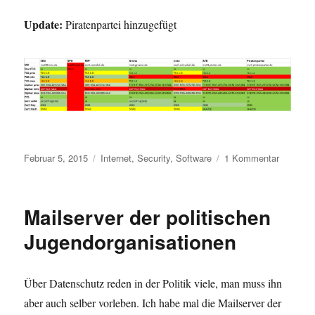
Update:
Piratenpartei hinzugefügt
Veröffentlicht
Kategorien
zu
Februar 5, 2015
Internet
,
Security
,
Software
1 Kommentar
am
Mailserv
der
Parteien
Mailserver der politischen
in
Deutsch
Jugendorganisationen
Über Datenschutz reden in der Politik viele, man muss ihn
aber auch selber vorleben. Ich habe mal die Mailserver der