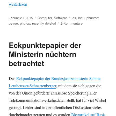
„iOS 8 Bug: Deleted Photos are not erased from iPhones after 30
weiterlesen
Veröffentlicht
Kategorien
Schlagwörter
Januar 29, 2015
Computer
,
Software
ios
,
ios8
,
phantom
am
zu
usage
,
photos
,
recently deleted
2 Kommentare
iOS
8
Bug:
Eckpunktepapier der
Deleted
Photos
Ministerin nüchtern
are
betrachtet
not
erased
from
iPhones
Das
Eckpunktepapier der Bundesjustizministerin Sabine
after
Leutheusser-Schnarrenberger
, mit dem sie sich gegen die
30
von der Union geforderte anlasslose Speicherung aller
days
Telekommunikationsverkehrsdaten stellt, hat für viel Wirbel
gesorgt. Leider sind in der öffentlichen Diskussion vieles
durcheinander geraten und es wurden
Blogartikel auf Basis