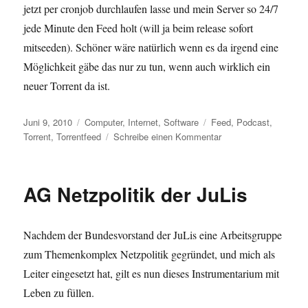
jetzt per cronjob durchlaufen lasse und mein Server so 24/7
jede Minute den Feed holt (will ja beim release sofort
mitseeden). Schöner wäre natürlich wenn es da irgend eine
Möglichkeit gäbe das nur zu tun, wenn auch wirklich ein
neuer Torrent da ist.
Veröffentlicht
Kategorien
Schlagwörter
Juni 9, 2010
Computer
,
Internet
,
Software
Feed
,
Podcast
,
am
zu
Torrent
,
Torrentfeed
Schreibe einen Kommentar
Wie
man
automatisch
AG Netzpolitik der JuLis
Torrents
aus
nem
Nachdem der Bundesvorstand der JuLis eine Arbeitsgruppe
Feed
läd
zum Themenkomplex Netzpolitik gegründet, und mich als
Leiter eingesetzt hat, gilt es nun dieses Instrumentarium mit
Leben zu füllen.