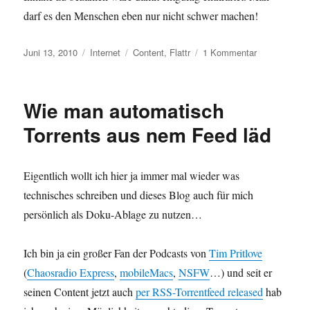
darf es den Menschen eben nur nicht schwer machen!
Veröffentlicht
Kategorien
Schlagwörter
zu
Juni 13, 2010
Internet
Content
,
Flattr
1 Kommentar
am
Flattr
Wie man automatisch
Torrents aus nem Feed läd
Eigentlich wollt ich hier ja immer mal wieder was
technisches schreiben und dieses Blog auch für mich
persönlich als Doku-Ablage zu nutzen…
Ich bin ja ein großer Fan der Podcasts von
Tim Pritlove
(
Chaosradio Express
,
mobileMacs
,
NSFW
…) und seit er
seinen Content jetzt auch
per RSS-Torrentfeed released
hab