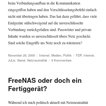
beim Verbindungsaufbau in die Kommunikation
eingegriffen haben und den Verschlüsselungsbefehl einfach
nicht mit übertragen haben. Das hat dazu geführt, dass viele
Endgeräte stillschweigend auf die unverschlüsselte
Verbindung zurückgefallen sind. Passwörter und private
Inhalte wurden so unverschlüsselt übers Netz geschickt.
Sind solche Eingriffe ins Netz noch zu tolerieren?
Veröffentlicht
Kategorien
Schlagwörter
November 29, 2009
Internet
,
Medien
,
Politik
FDP
,
Internet
,
am
zu
JuLis
,
liberal
,
Netzneutralität
9 Kommentare
Netzneutralität
–
Über
FreeNAS oder doch ein
das
Für
Fertiggerät?
und
Wider
des
Während ich mich politisch aktuell mit Netzneutralität
freien