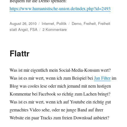
Bequem für die Demo spenden:
https://www.humanistische-union.de/index.php?id=2493
Veröffentlicht
Kategorien
Schlagwörter
August 26, 2010
Internet
,
Politik
Demo
,
Freiheit
,
Freiheit
am
zu
statt Angst
,
FSA
2 Kommentare
Freiheit
statt
Angst
Flattr
–
Spendenaufruf
Was ist mir eigentlich mein Social-Media-Konsum wert?
Was ist es mir wert, wenn ich zum Beispiel bei
Jan Filter
im
Blog was cooles lese oder mich jemand mit nem lustigen
Kommentar bei Facebook so richtig zum Lachen bringt?
Was ist es mir wert, wenn ich auf Youtube ein richtig gut
gemachtes Video sehe, oder ne junge Band auf ihrer
Website ein paar Tracks zum freien Download anbietet?