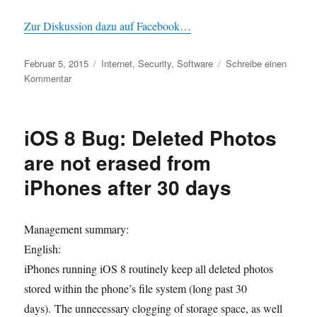
Zur Diskussion dazu auf Facebook…
Veröffentlicht
Kategorien
Februar 5, 2015
Internet
,
Security
,
Software
Schreibe einen
am
zu
Kommentar
Mailserver
der
politischen
iOS 8 Bug: Deleted Photos
Jugendorganisationen
are not erased from
iPhones after 30 days
Management summary:
English:
iPhones running iOS 8 routinely keep all deleted photos
stored within the phone’s file system (long past 30
days). The unnecessary clogging of storage space, as well