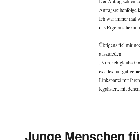
Der Antrag schien au
Internetzensur
Antragsreihenfolge la
Ich war immer mal w
das Ergebnis bekan
Übrigens fiel mir no
auszureden:
„Nun, ich glaube ihn
es alles nur gut gem
Linkspartei mit ihr
legalisiert, mit den
Junge Menschen für 