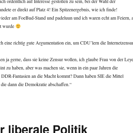
ch ordentlich auf Interesse gestoßen zu sein, bei der Wahl der
ndete er direkt auf Platz 4! Ein Spitzenergebnis, wie ich finde!
ieder am FoeBud-Stand und padeluun und ich waren echt am Feiern, a
nt wurde
ch eine richtig gute Argumentation ein, um CDU’lern die Internetzensu
en ja gerne, dass sie keine Zensur wollen, ich glaube Frau von der Ley
eint zu haben, aber was machen sie, wenn in ein paar Jahren die
en DDR-Fantasien an die Macht kommt? Dann haben SIE die Mittel
en die dann die Demokratie abschaffen.“
liberale Politik