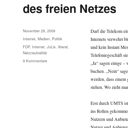
des freien Netzes
Veröffentlicht
November 29, 2009
Darf die Telekom ei
am
Kategorien
Internet
,
Medien
,
Politik
Internets verwehrt
Schlagwörter
FDP
,
Internet
,
JuLis
,
liberal
,
und kein Instant Me
Netzneutralität
Telefoniegeschäft sie
zu
9 Kommentare
„Ja“ sagen einige – 
Netzneutralität
buchen. „Nein“ sagen
–
Über
werden, dass einem 
das
stehen. Wo zieht man
Für
und
Wider
Erst durch UMTS ist 
des
ins Rollen gekommen
freien
Nutzern und Anbiete
Netzes
Nutzer und Anbieter