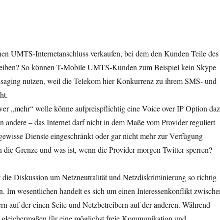
nen UMTS-Internetanschluss verkaufen, bei dem den Kunden Teile des
 bleiben? So können T-Mobile UMTS-Kunden zum Beispiel kein Skype
ssaging nutzen, weil die Telekom hier Konkurrenz zu ihrem SMS- und
ht.
wer „mehr“ wolle könne aufpreispflichtig eine Voice over IP Option da
 andere – das Internet darf nicht in dem Maße vom Provider reguliert
gewisse Dienste eingeschränkt oder gar nicht mehr zur Verfügung
 die Grenze und was ist, wenn die Provider morgen Twitter sperren?
die Diskussion um Netzneutralität und Netzdiskriminierung so richtig
. Im wesentlichen handelt es sich um einen Interessenkonflikt zwische
rn auf der einen Seite und Netzbetreibern auf der anderen. Während
 gleichermaßen für eine möglichst freie Kommunikation und