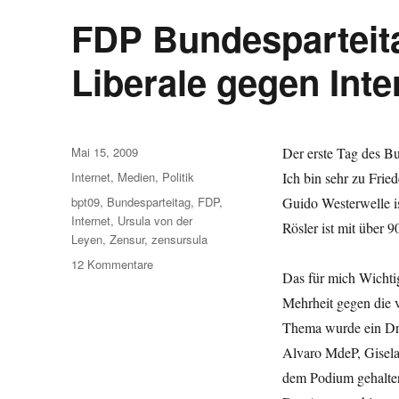
FDP Bundesparteit
Liberale gegen Int
Veröffentlicht
Mai 15, 2009
Der erste Tag des Bu
am
Kategorien
Internet
,
Medien
,
Politik
Ich bin sehr zu Frie
Schlagwörter
bpt09
,
Bundesparteitag
,
FDP
,
Guido Westerwelle i
Internet
,
Ursula von der
Rösler ist mit über 
Leyen
,
Zensur
,
zensursula
zu
12 Kommentare
Das für mich Wichtig
FDP
Bundesparteitag
Mehrheit gegen die 
in
Thema wurde ein Dri
Hannover
Alvaro MdeP, Gisela 
–
Liberale
dem Podium gehalte
gegen