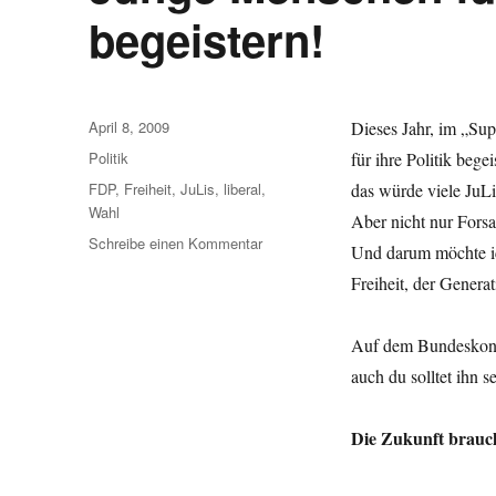
begeistern!
Veröffentlicht
April 8, 2009
Dieses Jahr, im „Su
am
Kategorien
Politik
für ihre Politik bege
Schlagwörter
FDP
,
Freiheit
,
JuLis
,
liberal
,
das würde viele JuLi
Wahl
Aber nicht nur Forsa
zu
Schreibe einen Kommentar
Und darum möchte ic
Junge
Freiheit, der Genera
Menschen
für
liberale
Auf dem Bundeskongr
Politik
auch du solltet ihn 
begeistern!
Die Zukunft brauch