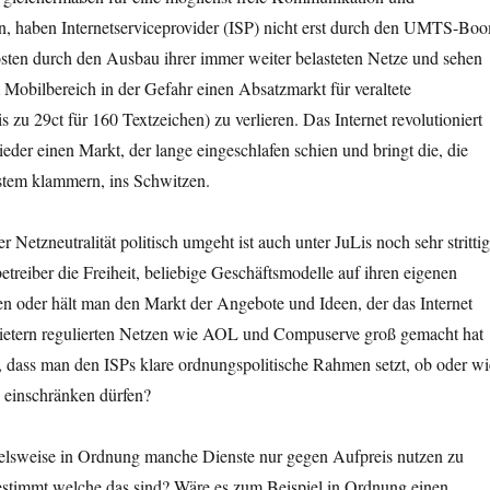
n, haben Internetserviceprovider (ISP) nicht erst durch den UMTS-Bo
en durch den Ausbau ihrer immer weiter belasteten Netze und sehen
 Mobilbereich in der Gefahr einen Absatzmarkt für veraltete
 zu 29ct für 160 Textzeichen) zu verlieren. Das Internet revolutioniert
ieder einen Markt, der lange eingeschlafen schien und bringt die, die
ystem klammern, ins Schwitzen.
Netzneutralität politisch umgeht ist auch unter JuLis noch sehr strittig
treiber die Freiheit, beliebige Geschäftsmodelle auf ihren eigenen
n oder hält man den Markt der Angebote und Ideen, der das Internet
ietern regulierten Netzen wie AOL und Compuserve groß gemacht hat
, dass man den ISPs klare ordnungspolitische Rahmen setzt, ob oder wi
n einschränken dürfen?
ielsweise in Ordnung manche Dienste nur gegen Aufpreis nutzen zu
timmt welche das sind? Wäre es zum Beispiel in Ordnung einen