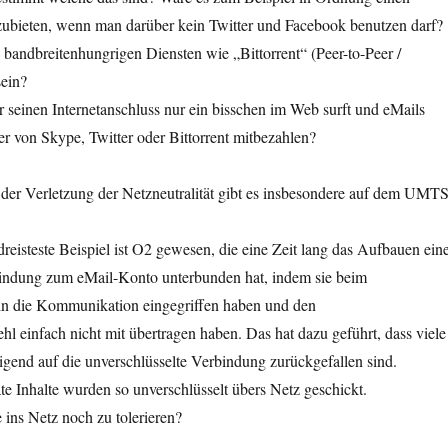
nzubieten, wenn man darüber kein Twitter und Facebook benutzen darf?
i bandbreitenhungrigen Diensten wie „Bittorrent“ (Peer-to-Peer /
sein?
r seinen Internetanschluss nur ein bisschen im Web surft und eMails
zer von Skype, Twitter oder Bittorrent mitbezahlen?
 der Verletzung der Netzneutralität gibt es insbesondere auf dem UMTS
reisteste Beispiel ist O2 gewesen, die eine Zeit lang das Aufbauen ein
bindung zum eMail-Konto unterbunden hat, indem sie beim
n die Kommunikation eingegriffen haben und den
hl einfach nicht mit übertragen haben. Das hat dazu geführt, dass viele
igend auf die unverschlüsselte Verbindung zurückgefallen sind.
te Inhalte wurden so unverschlüsselt übers Netz geschickt.
e ins Netz noch zu tolerieren?