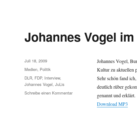
Johannes Vogel im
Veröffentlicht
Juli 18, 2009
Johannes Vogel, Bun
am
Kategorien
Medien
,
Politik
Kultur zu aktuellen 
Schlagwörter
DLR
,
FDP
,
Interview
,
Sehr schön fand ich,
Johannes Vogel
,
JuLis
deutlich rüber gekom
zu
Schreibe einen Kommentar
genannt und erklärt.
Johannes
Download MP3
Vogel
im
Deutschlandradio