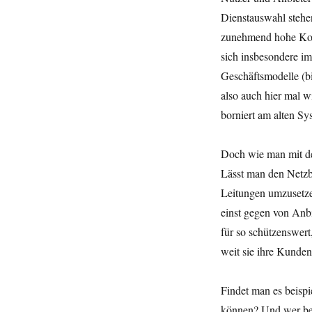
Dienstauswahl stehe
zunehmend hohe Kost
sich insbesondere im
Geschäftsmodelle (bis
also auch hier mal w
borniert am alten S
Doch wie man mit der 
Lässt man den Netzbe
Leitungen umzusetze
einst gegen von Anb
für so schützenswert
weit sie ihre Kunde
Findet man es beisp
können? Und wer bes