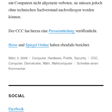
mit Computern nicht allgemein verboten, sie müssen jedoch
ohne technischen Sachverstand nachvollzogen werden
können.
Der CCC hat hierzu eine
Pressemitteilung
veröffentlicht.
Heise
und
Spiegel Online
haben ebenfalls berichtet.
Veröffentlicht
Kategorien
Schlagwörter
März 3, 2009
Computer
,
Hardware
,
Politik
,
Security
CCC
,
am
Computer
,
Demokratie
,
Wahl
,
Wahlcomputer
Schreibe einen
zu
Kommentar
Nedap-
Wahlcomputer
sind
verfassungswidrig!
SOCIAL
Facebook