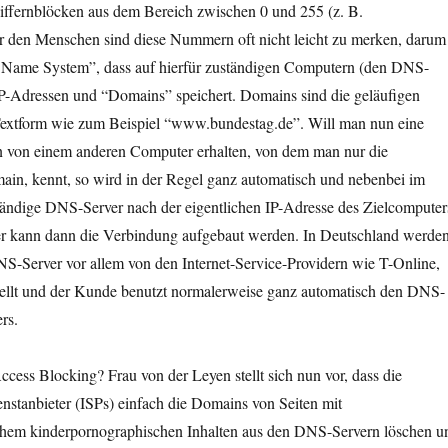
ffernblöcken aus dem Bereich zwischen 0 und 255 (z. B.
r den Menschen sind diese Nummern oft nicht leicht zu merken, darum
 Name System”, dass auf hierfür zuständigen Computern (den DNS-
IP-Adressen und “Domains” speichert. Domains sind die geläufigen
 Textform wie zum Beispiel “www.bundestag.de”. Will man nun eine
on von einem anderen Computer erhalten, von dem man nur die
ain, kennt, so wird in der Regel ganz automatisch und nebenbei im
tändige DNS-Server nach der eigentlichen IP-Adresse des Zielcomputer
ser kann dann die Verbindung aufgebaut werden. In Deutschland werde
NS-Server vor allem von den Internet-Service-Providern wie T-Online,
ellt und der Kunde benutzt normalerweise ganz automatisch den DNS-
rs.
Access Blocking? Frau von der Leyen stellt sich nun vor, dass die
enstanbieter (ISPs) einfach die Domains von Seiten mit
hem kinderpornographischen Inhalten aus den DNS-Servern löschen u