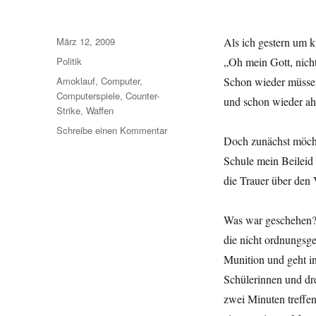
Veröffentlicht
März 12, 2009
Als ich gestern um 
am
Kategorien
Politik
„Oh mein Gott, nich
Schlagwörter
Amoklauf
,
Computer
,
Schon wieder müssen
Computerspiele
,
Counter-
und schon wieder ahn
Strike
,
Waffen
zu
Schreibe einen Kommentar
Doch zunächst möcht
Der
Amoklauf
Schule mein Beileid
und
die Trauer über den 
seine
politischen
Folgen
Was war geschehen? E
die nicht ordnungs
Munition und geht in
Schülerinnen und dre
zwei Minuten treffen 