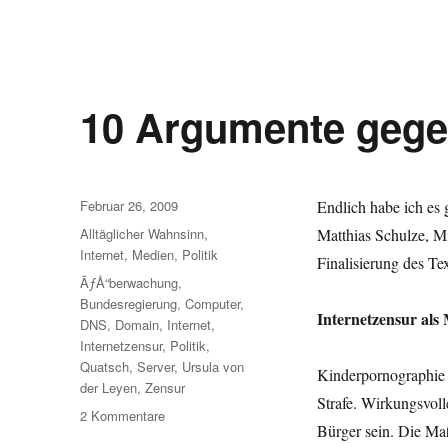
10 Argumente gege
Veröffentlicht
Februar 26, 2009
Endlich habe ich es 
am
Kategorien
Alltäglicher Wahnsinn
,
Matthias Schulze, Mi
Internet
,
Medien
,
Politik
Finalisierung des Tex
Schlagwörter
ÃƒÅ“berwachung
,
Bundesregierung
,
Computer
,
Internetzensur al
DNS
,
Domain
,
Internet
,
Internetzensur
,
Politik
,
Quatsch
,
Server
,
Ursula von
Kinderpornographie 
der Leyen
,
Zensur
Strafe. Wirkungsvol
zu
2 Kommentare
Bürger sein. Die Ma
10