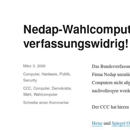
Nedap-Wahlcomput
verfassungswidrig!
Veröffentlicht
März 3, 2009
Das Bundesverfassun
am
Kategorien
Computer
,
Hardware
,
Politik
,
Firma Nedap unzuläs
Security
Computern nicht all
Schlagwörter
CCC
,
Computer
,
Demokratie
,
nachvollzogen werd
Wahl
,
Wahlcomputer
zu
Schreibe einen Kommentar
Der CCC hat hierzu
Nedap-
Wahlcomputer
sind
Heise
und
Spiegel O
verfassungswidrig!