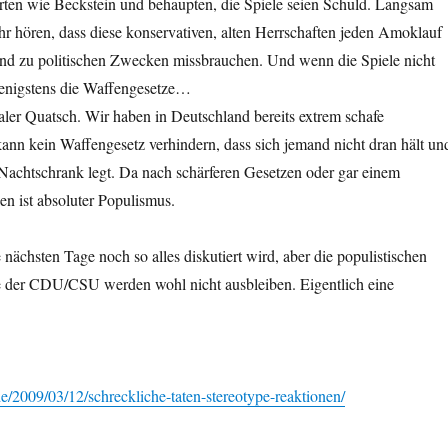
ten wie Beckstein und behaupten, die Spiele seien Schuld. Langsam
hr hören, dass diese konservativen, alten Herrschaften jeden Amoklauf
 und zu politischen Zwecken missbrauchen. Und wenn die Spiele nicht
enigstens die Waffengesetze…
taler Quatsch. Wir haben in Deutschland bereits extrem schafe
ann kein Waffengesetz verhindern, dass sich jemand nicht dran hält un
 Nachtschrank legt. Da nach schärferen Gesetzen oder gar einem
ien ist absoluter Populismus.
nächsten Tage noch so alles diskutiert wird, aber die populistischen
e der CDU/CSU werden wohl nicht ausbleiben. Eigentlich eine
r.de/2009/03/12/schreckliche-taten-stereotype-reaktionen/