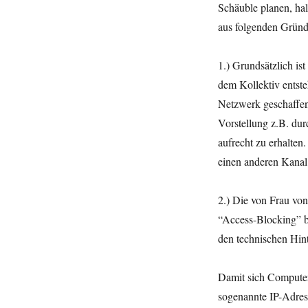
Argumente
Schäuble planen, hal
gegen
aus folgenden Gründ
Internetzensur
1.) Grundsätzlich is
dem Kollektiv entste
Netzwerk geschaffen
Vorstellung z.B. dur
aufrecht zu erhalten
einen anderen Kanal.
2.) Die von Frau vo
“Access-Blocking” b
den technischen Hint
Damit sich Computer
sogenannte IP-Adres