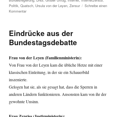
Bundesregierung
,
DNS
,
Grober Unfug
,
Internet
,
Internetzensur
,
Politik
,
Quatsch
,
Ursula von der Leyen
,
Zensur
Schreibe einen
zu
Kommentar
c’t
schreibt
gegen
Eindrücke aus der
Internetzensur
Bundestagsdebatte
Frau von der Leyen (Familienministerin):
Von Frau von der Leyen kam die übliche Hetze mit einer
klassischen Einleitung, in der sie ein Schauerbild
inszenierte.
Gelogen hat sie, als sie gesagt hat, dass die Sperren in
anderen Ländern funktionieren. Ansonsten kam von ihr der
gewohnte Unsinn.
Frau Zypries (Justizministerin):