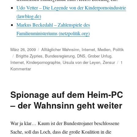
Udo Vetter – Die Legende von der Kinderpornoindustrie
(lawblog.de)
Markus Beckedahl – Zahlenspiele des
Familienministeriums (netzpolitik.org)
Veröffentlicht
Kategorien
März 26, 2009
Alltäglicher Wahnsinn
,
Internet
,
Medien
,
Politik
am
Schlagwörter
Brigitte Zypries
,
Bundesregierung
,
DNS
,
Grober Unfug
,
Internet
,
Kinderpornographie
,
Ursula von der Leyen
,
Zensur
1
zu
Kommentar
Eindrücke
aus
der
Spionage auf dem Heim-PC
Bundestagsdebatte
– der Wahnsinn geht weiter
War ja klar… Kaum ist der Bundestrojaner beschlossene
Sache, soll das Loch, dass die große Koalition in die