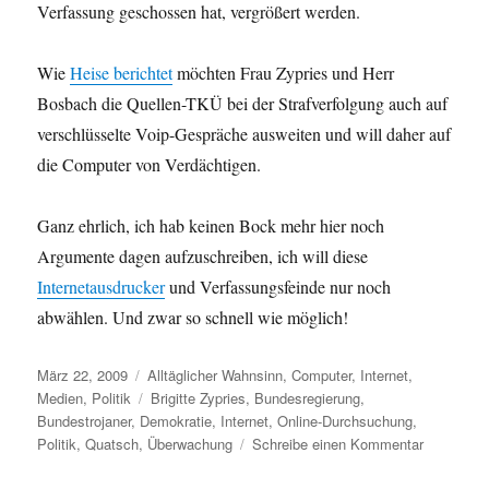
Verfassung geschossen hat, vergrößert werden.
Wie
Heise berichtet
möchten Frau Zypries und Herr
Bosbach die Quellen-TKÜ bei der Strafverfolgung auch auf
verschlüsselte Voip-Gespräche ausweiten und will daher auf
die Computer von Verdächtigen.
Ganz ehrlich, ich hab keinen Bock mehr hier noch
Argumente dagen aufzuschreiben, ich will diese
Internetausdrucker
und Verfassungsfeinde nur noch
abwählen. Und zwar so schnell wie möglich!
Veröffentlicht
Kategorien
März 22, 2009
Alltäglicher Wahnsinn
,
Computer
,
Internet
,
am
Schlagwörter
Medien
,
Politik
Brigitte Zypries
,
Bundesregierung
,
Bundestrojaner
,
Demokratie
,
Internet
,
Online-Durchsuchung
,
zu
Politik
,
Quatsch
,
Überwachung
Schreibe einen Kommentar
Spionage
auf