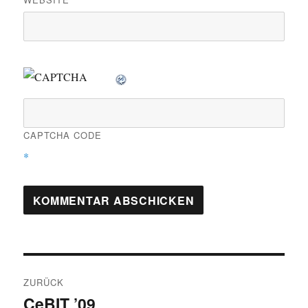
CAPTCHA CODE
*
Beitragsnavigation
ZURÜCK
CeBIT ’09
Vorheriger