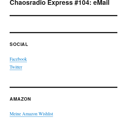
Chaosradio Express #104: eMail
Nächster
Beitrag:
SOCIAL
Facebook
Twitter
AMAZON
Meine Amazon Wishlist