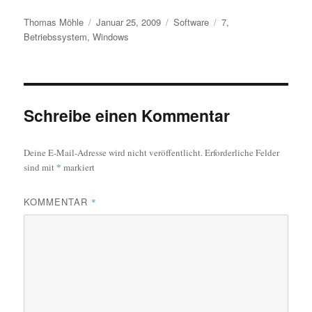
Autor
Veröffentlicht
Kategorien
Schlagwörter
Thomas Möhle
Januar 25, 2009
Software
7
,
am
Betriebssystem
,
Windows
Schreibe einen Kommentar
Deine E-Mail-Adresse wird nicht veröffentlicht.
Erforderliche Felder
sind mit
*
markiert
KOMMENTAR
*