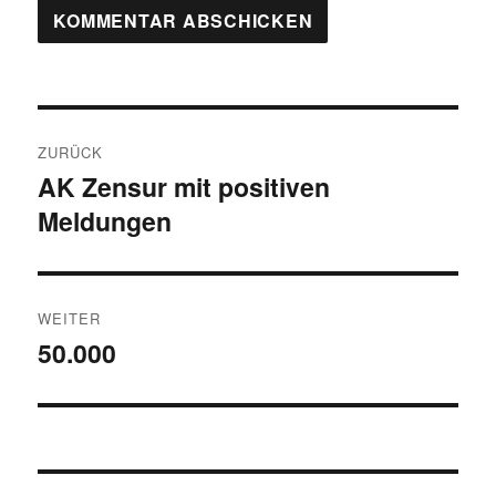
Beitragsnavigation
ZURÜCK
AK Zensur mit positiven
Vorheriger
Meldungen
Beitrag:
WEITER
50.000
Nächster
Beitrag: